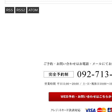
RSS
RSS2
ATOM