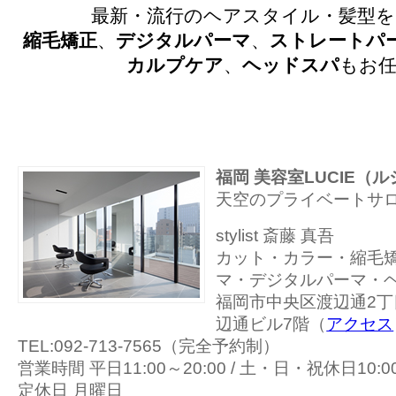
最新・流行のヘアスタイル・髪型を
縮毛矯正
、
デジタルパーマ
、
ストレートパ
カルプケア
、
ヘッドスパ
もお
福岡 美容室LUCIE（
天空のプライベートサ
stylist 斎藤 真吾
カット・カラー・縮毛
マ・デジタルパーマ・
福岡市中央区渡辺通2丁目
辺通ビル7階（
アクセス
TEL:092-713-7565（完全予約制）
営業時間 平日11:00～20:00 / 土・日・祝休日10:00
定休日 月曜日