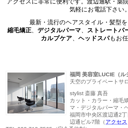
アクセスに非常に便利です。渡辺通駅・薬院
気軽にお電話下さい
最新・流行のヘアスタイル・髪型を
縮毛矯正
、
デジタルパーマ
、
ストレートパ
カルプケア
、
ヘッドスパ
もお
福岡 美容室LUCIE（
天空のプライベートサ
stylist 斎藤 真吾
カット・カラー・縮毛
マ・デジタルパーマ・
福岡市中央区渡辺通2丁目
辺通ビル7階（
アクセス